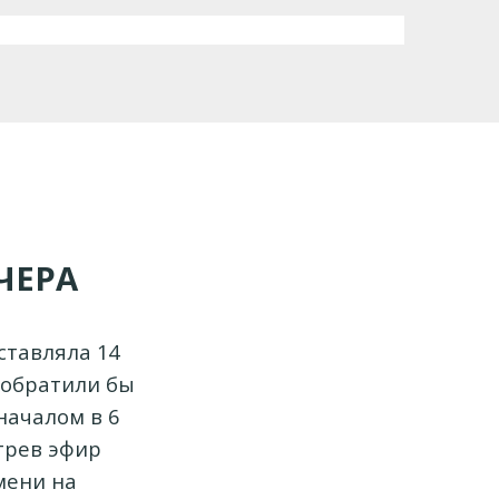
ЧЕРА
ставляла 14
 обратили бы
началом в 6
отрев эфир
мени на