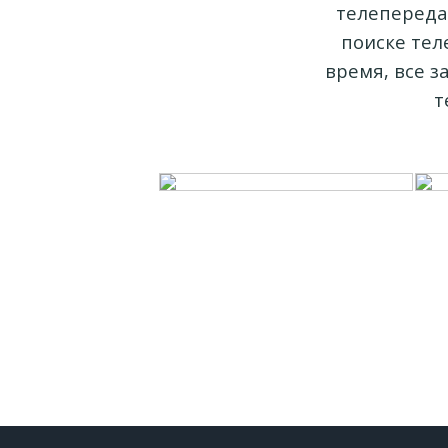
телепередач
поиске тел
время, все з
т