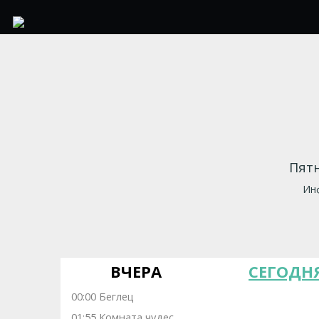
Пятн
Инф
ВЧЕРА
СЕГОДН
00:00 Беглец
01:55 Комната чудес