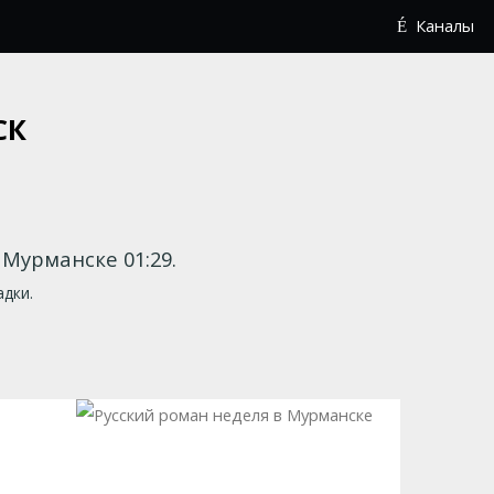
Каналы
СК
В Мурманске 01:29.
адки.