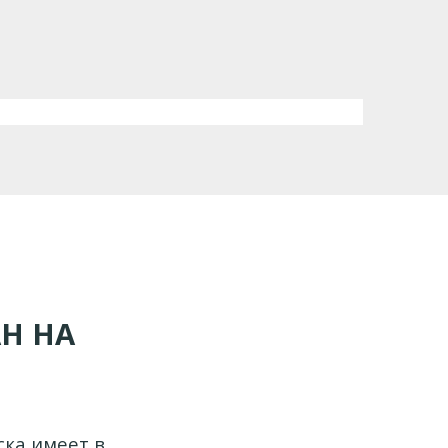
Н НА
ка имеет в