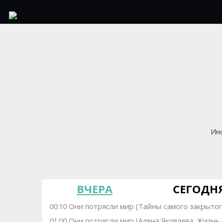
Инф
ВЧЕРА
СЕГОДН
00:10 Они потрясли мир (Тайны самого закрытог
01:00 Они потрясли мир (Алена Яковлева. Жизнь