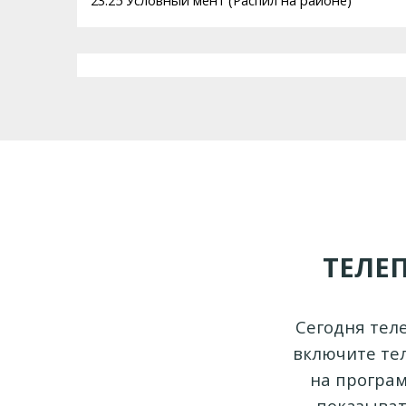
23:25 Условный мент (Распил на районе)
ТЕЛЕ
Сегодня тел
включите тел
на програм
показывать