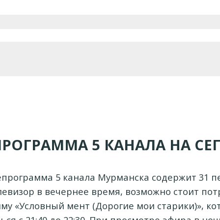
ПРОГРАММА 5 КАНАЛА НА СЕ
епрограмма 5 канала Мурманска содержит 31 пе
евизор в вечернее время, возможно стоит по
му «Условный мент (Дорогие мои старики)», ко
ся с 21:40 до 22:30. При просмотре эфира в но