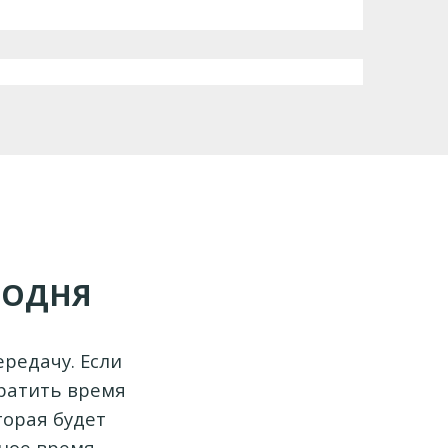
ГОДНЯ
редачу. Если
тратить время
торая будет
чное время,