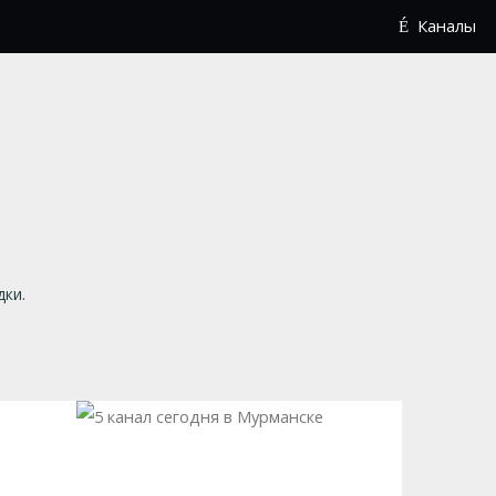
Каналы
дки.